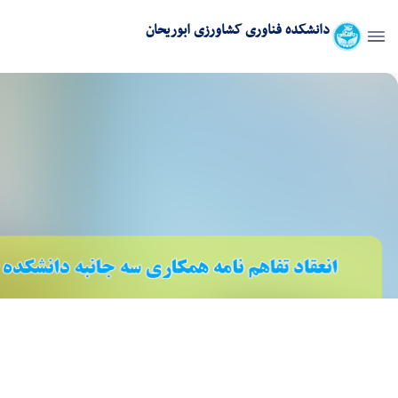
دانشکده فناوری کشاورزی ابوریحان
صفحه اصلی - پردیس ابوریحان abu