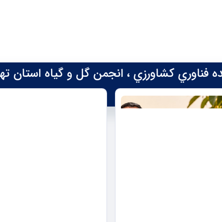
كده فناوري كشاورزي ، انجمن گل و گياه استان